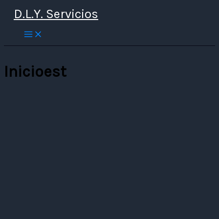
Ir
D.L.Y. Servicios
al
contenido
Inicioest